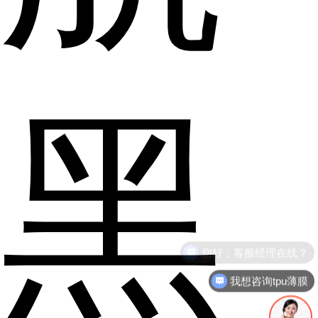
黑
我想咨询tpu薄膜