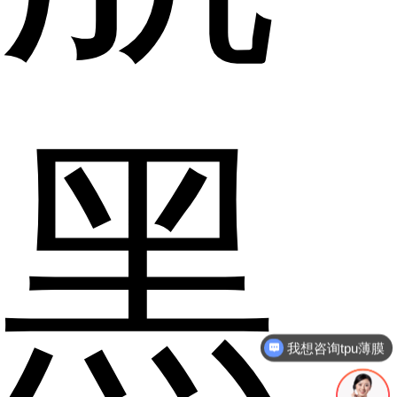
黑
我想咨询tpu薄膜